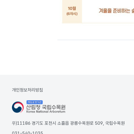
개인정보처리방침
우)11186 경기도 포천시 소흘읍 광릉수목원로 509, 국립수목원
031-540-1035