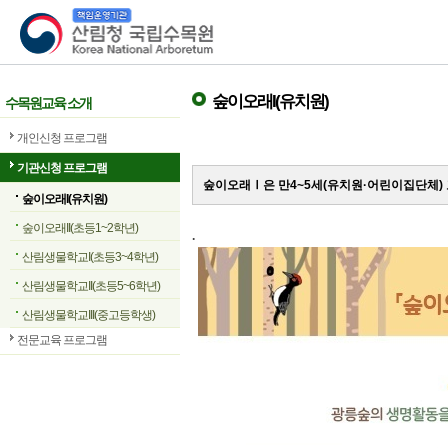
산림청 국립수목원
숲이오래I(유치원)
수목원교육 소개
개인신청 프로그램
기관신청 프로그램
숲이오래Ⅰ은 만4~5세(유치원·어린이집단체)
숲이오래I(유치원)
숲이오래II(초등1~2학년)
.
산림생물학교I(초등3~4학년)
산림생물학교II(초등5~6학년)
산림생물학교III(중고등학생)
전문교육 프로그램