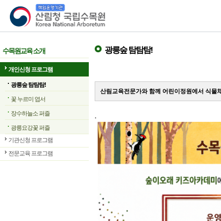
산림청 국립수목원
광릉숲 탐탐탐!
수목원교육 소개
개인신청 프로그램
광릉숲 탐탐탐!
산림교육전문가와 함께 어린이정원에서 식물채
꽃 누르미 엽서
장수하늘소 퍼즐
.
광릉요강꽃 퍼즐
기관신청 프로그램
전문교육 프로그램