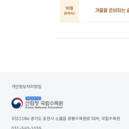
개인정보처리방침
우)11186 경기도 포천시 소흘읍 광릉수목원로 509, 국립수목원
031-540-1035