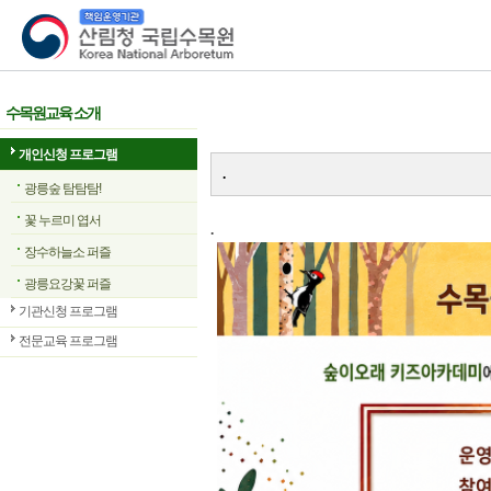
산림청 국립수목원
수목원교육 소개
개인신청 프로그램
.
광릉숲 탐탐탐!
꽃 누르미 엽서
.
장수하늘소 퍼즐
광릉요강꽃 퍼즐
기관신청 프로그램
전문교육 프로그램