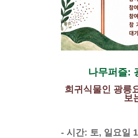
나무퍼즐:
희귀식물인 광릉요
보
- 시간: 토, 일요일
1