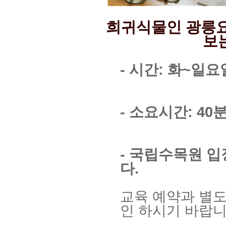
희귀식물인 광릉
보
- 시간: 화~일요
- 소요시간: 40
- 국립수목원 
다.
교육 예약과 별도
인 하시기 바랍니