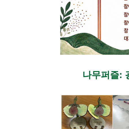
나무퍼즐: