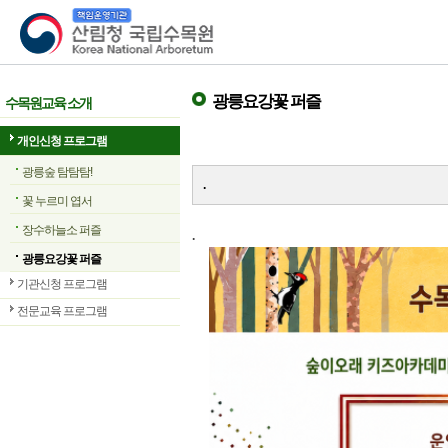
산림청 국립수목원
광릉요강꽃 퍼즐
수목원교육 소개
개인신청 프로그램
광릉숲 탐탐탐!
.
꽃 누르미 엽서
장수하늘소 퍼즐
.
광릉요강꽃 퍼즐
기관신청 프로그램
전문교육 프로그램