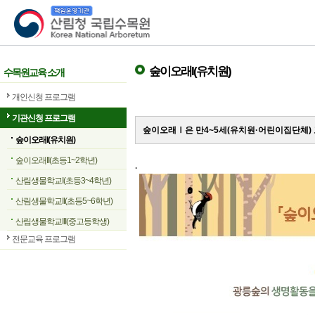
산림청 국립수목원
숲이오래I(유치원)
수목원교육 소개
개인신청 프로그램
기관신청 프로그램
숲이오래Ⅰ은 만4~5세(유치원·어린이집단체)
숲이오래I(유치원)
숲이오래II(초등1~2학년)
.
산림생물학교I(초등3~4학년)
산림생물학교II(초등5~6학년)
산림생물학교III(중고등학생)
전문교육 프로그램