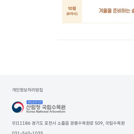
개인정보처리방침
우)11186 경기도 포천시 소흘읍 광릉수목원로 509, 국립수목원
031-540-1035