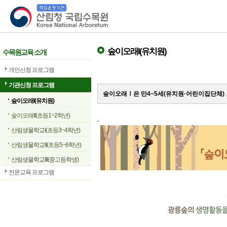
산림청 국립수목원
숲이오래I(유치원)
수목원교육 소개
개인신청 프로그램
기관신청 프로그램
숲이오래Ⅰ은 만4~5세(유치원·어린이집단체)
숲이오래I(유치원)
숲이오래II(초등1~2학년)
.
산림생물학교I(초등3~4학년)
산림생물학교II(초등5~6학년)
산림생물학교III(중고등학생)
전문교육 프로그램