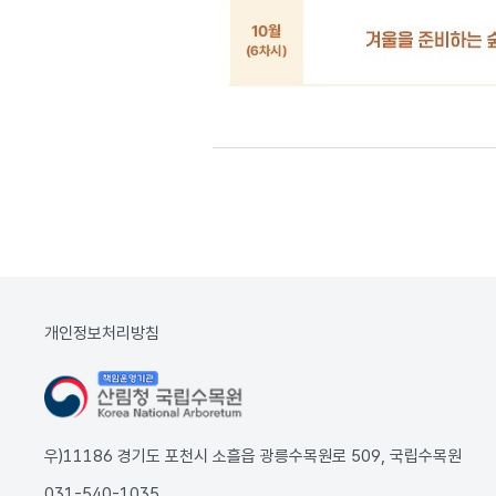
개인정보처리방침
우)11186 경기도 포천시 소흘읍 광릉수목원로 509, 국립수목원
031-540-1035