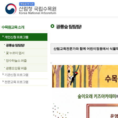
산림청 국립수목원
광릉숲 탐탐탐!
수목원교육 소개
개인신청 프로그램
광릉숲 탐탐탐!
산림교육전문가와 함께 어린이정원에서 식물채
꽃 누르미 엽서
장수하늘소 퍼즐
.
광릉요강꽃 퍼즐
기관신청 프로그램
전문교육 프로그램