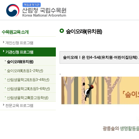
산림청 국립수목원
숲이오래I(유치원)
수목원교육 소개
개인신청 프로그램
기관신청 프로그램
숲이오래Ⅰ은 만4~5세(유치원·어린이집단체)
숲이오래I(유치원)
숲이오래II(초등1~2학년)
.
산림생물학교I(초등3~4학년)
산림생물학교II(초등5~6학년)
산림생물학교III(중고등학생)
전문교육 프로그램