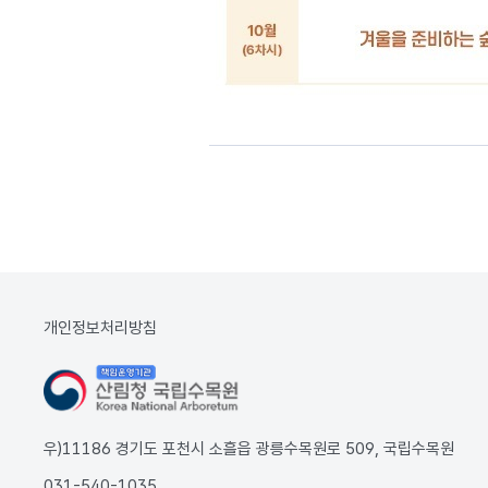
개인정보처리방침
우)11186 경기도 포천시 소흘읍 광릉수목원로 509, 국립수목원
031-540-1035