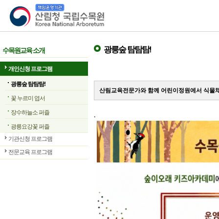
산림청 국립수목원
광릉숲 탐탐탐!
수목원교육 소개
개인신청 프로그램
광릉숲 탐탐탐!
산림교육전문가와 함께 어린이정원에서 식물채
꽃 누르미 엽서
장수하늘소 퍼즐
.
광릉요강꽃 퍼즐
기관신청 프로그램
전문교육 프로그램