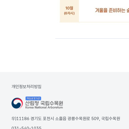
개인정보처리방침
우)11186 경기도 포천시 소흘읍 광릉수목원로 509, 국립수목원
031-540-1035