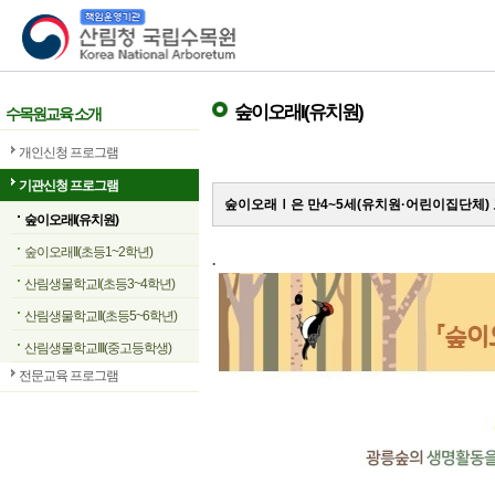
산림청 국립수목원
숲이오래I(유치원)
수목원교육 소개
개인신청 프로그램
기관신청 프로그램
숲이오래Ⅰ은 만4~5세(유치원·어린이집단체)
숲이오래I(유치원)
숲이오래II(초등1~2학년)
.
산림생물학교I(초등3~4학년)
산림생물학교II(초등5~6학년)
산림생물학교III(중고등학생)
전문교육 프로그램