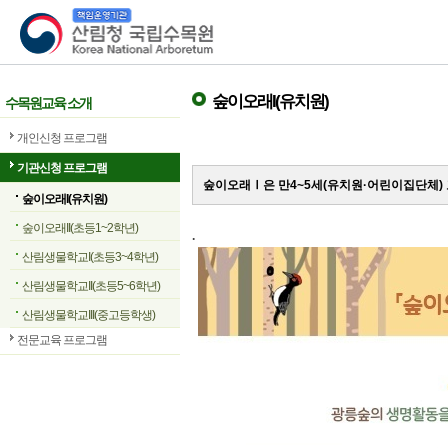
산림청 국립수목원
숲이오래I(유치원)
수목원교육 소개
개인신청 프로그램
기관신청 프로그램
숲이오래Ⅰ은 만4~5세(유치원·어린이집단체)
숲이오래I(유치원)
숲이오래II(초등1~2학년)
.
산림생물학교I(초등3~4학년)
산림생물학교II(초등5~6학년)
산림생물학교III(중고등학생)
전문교육 프로그램