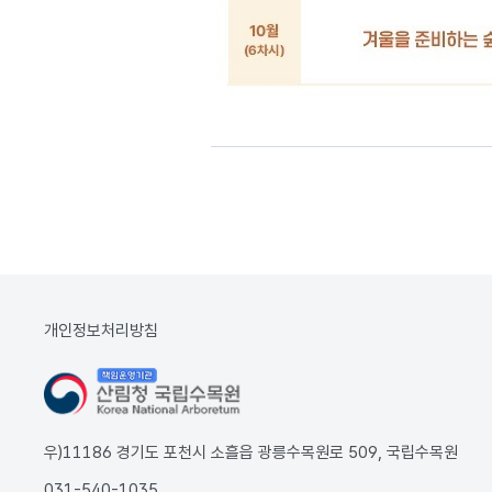
개인정보처리방침
우)11186 경기도 포천시 소흘읍 광릉수목원로 509, 국립수목원
031-540-1035