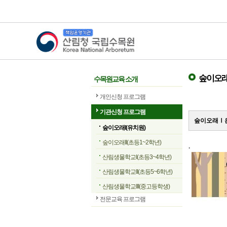
산림청 국립수목원
숲이오래
수목원교육 소개
개인신청 프로그램
기관신청 프로그램
숲이오래Ⅰ은
숲이오래I(유치원)
숲이오래II(초등1~2학년)
.
산림생물학교I(초등3~4학년)
산림생물학교II(초등5~6학년)
산림생물학교III(중고등학생)
전문교육 프로그램