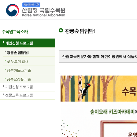
산림청 국립수목원
광릉숲 탐탐탐!
수목원교육 소개
개인신청 프로그램
광릉숲 탐탐탐!
산림교육전문가와 함께 어린이정원에서 식물채
꽃 누르미 엽서
장수하늘소 퍼즐
.
광릉요강꽃 퍼즐
기관신청 프로그램
전문교육 프로그램