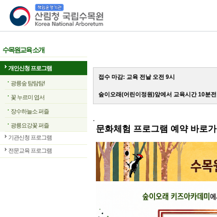
산림청 국립수목원
수목원교육 소개
개인신청 프로그램
접수 마감: 교육 전날 오전 9시
광릉숲 탐탐탐!
숲이오래(어린이정원)앞에서 교육시간 10분전
꽃 누르미 엽서
장수하늘소 퍼즐
.
광릉요강꽃 퍼즐
문화체험 프로그램 예약 바로
기관신청 프로그램
전문교육 프로그램