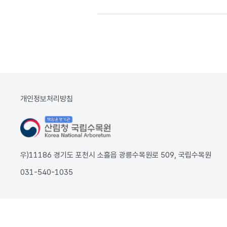
개인정보처리방침
우)11186 경기도 포천시 소흘읍 광릉수목원로 509, 국립수목원
031-540-1035