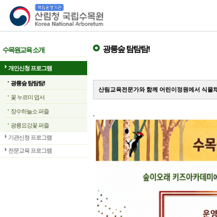
산림청 국립수목원
광릉숲 탐탐탐!
수목원교육 소개
개인신청 프로그램
광릉숲 탐탐탐!
산림교육전문가와 함께 어린이정원에서 식물채
꽃 누르미 엽서
장수하늘소 퍼즐
.
광릉요강꽃 퍼즐
기관신청 프로그램
전문교육 프로그램