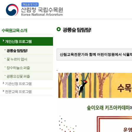
산림청 국립수목원
광릉숲 탐탐탐!
수목원교육 소개
개인신청 프로그램
광릉숲 탐탐탐!
산림교육전문가와 함께 어린이정원에서 식물채
꽃 누르미 엽서
장수하늘소 퍼즐
.
광릉요강꽃 퍼즐
기관신청 프로그램
전문교육 프로그램