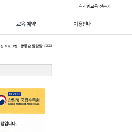
산림교육 전문가
교육 예약
이용안내
·
광릉숲 탐탐탐!
청 프로그램