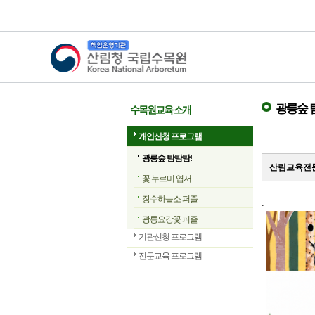
산림청 국립수목원
광릉숲 
수목원교육 소개
개인신청 프로그램
광릉숲 탐탐탐!
산림교육전문
꽃 누르미 엽서
장수하늘소 퍼즐
.
광릉요강꽃 퍼즐
기관신청 프로그램
전문교육 프로그램