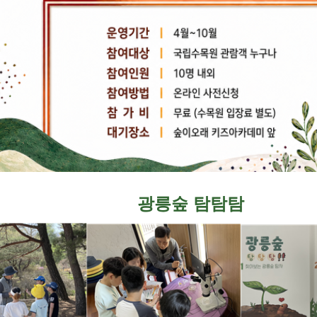
광릉숲 탐탐탐