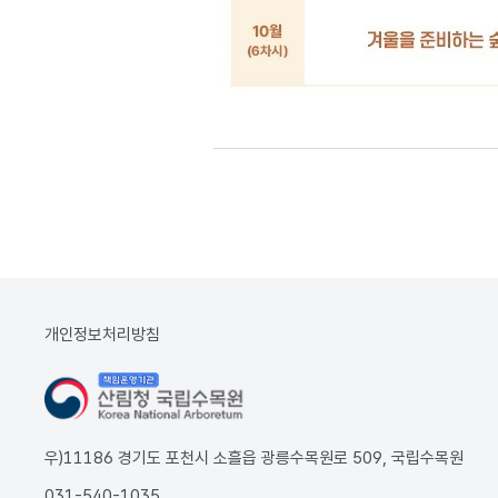
개인정보처리방침
우)11186 경기도 포천시 소흘읍 광릉수목원로 509, 국립수목원
031-540-1035