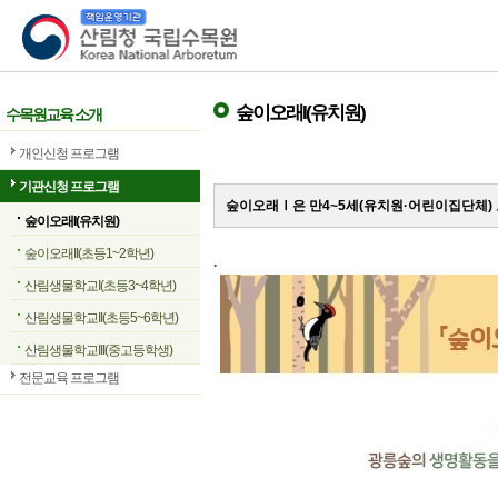
산림청 국립수목원
숲이오래I(유치원)
수목원교육 소개
개인신청 프로그램
기관신청 프로그램
숲이오래Ⅰ은 만4~5세(유치원·어린이집단체)
숲이오래I(유치원)
숲이오래II(초등1~2학년)
.
산림생물학교I(초등3~4학년)
산림생물학교II(초등5~6학년)
산림생물학교III(중고등학생)
전문교육 프로그램