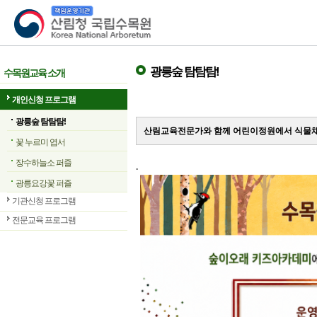
산림청 국립수목원
광릉숲 탐탐탐!
수목원교육 소개
개인신청 프로그램
광릉숲 탐탐탐!
산림교육전문가와 함께 어린이정원에서 식물채
꽃 누르미 엽서
장수하늘소 퍼즐
.
광릉요강꽃 퍼즐
기관신청 프로그램
전문교육 프로그램