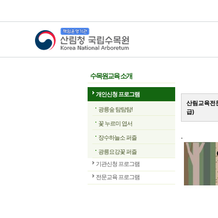
산림청 국립수목원
수목원교육 소개
개인신청 프로그램
산림교육전문
광릉숲 탐탐탐!
급)
꽃 누르미 엽서
.
장수하늘소 퍼즐
광릉요강꽃 퍼즐
기관신청 프로그램
전문교육 프로그램