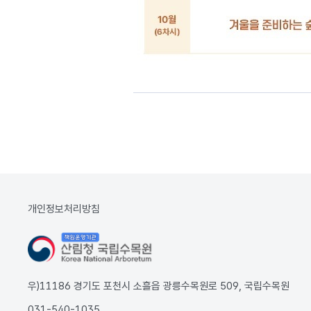
개인정보처리방침
우)11186 경기도 포천시 소흘읍 광릉수목원로 509, 국립수목원
031-540-1035