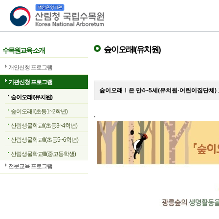
산림청 국립수목원
숲이오래I(유치원)
수목원교육 소개
개인신청 프로그램
기관신청 프로그램
숲이오래Ⅰ은 만4~5세(유치원·어린이집단체)
숲이오래I(유치원)
숲이오래II(초등1~2학년)
.
산림생물학교I(초등3~4학년)
산림생물학교II(초등5~6학년)
산림생물학교III(중고등학생)
전문교육 프로그램