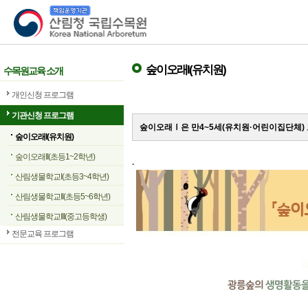
산림청 국립수목원
숲이오래I(유치원)
수목원교육 소개
개인신청 프로그램
기관신청 프로그램
숲이오래Ⅰ은 만4~5세(유치원·어린이집단체)
숲이오래I(유치원)
숲이오래II(초등1~2학년)
.
산림생물학교I(초등3~4학년)
산림생물학교II(초등5~6학년)
산림생물학교III(중고등학생)
전문교육 프로그램