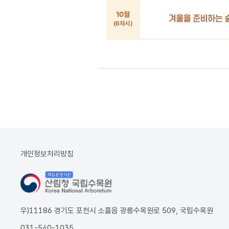
개인정보처리방침
우)11186 경기도 포천시 소흘읍 광릉수목원로 509, 국립수목원
031-540-1035