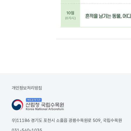
개인정보처리방침
우)11186 경기도 포천시 소흘읍 광릉수목원로 509, 국립수목원
031-540-1035