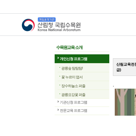
산림청 국립수목원
수목원교육 소개
개인신청 프로그램
산림교육전문
광릉숲 탐탐탐!
급)
꽃 누르미 엽서
.
장수하늘소 퍼즐
광릉요강꽃 퍼즐
기관신청 프로그램
전문교육 프로그램