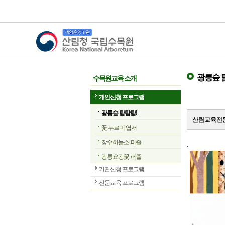
산림청 국립수목원
광릉숲 
수목원교육 소개
개인신청 프로그램
광릉숲 탐탐탐!
산림교육전문
꽃 누르미 엽서
장수하늘소 퍼즐
.
광릉요강꽃 퍼즐
기관신청 프로그램
전문교육 프로그램