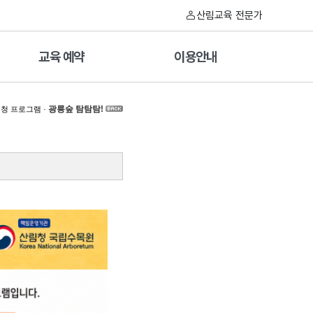
산림교육 전문가
교육 예약
이용안내
·
광릉숲 탐탐탐!
청 프로그램