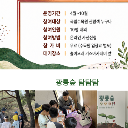
광릉숲 탐탐탐