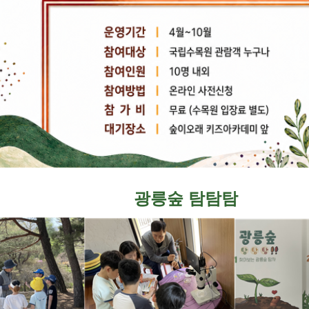
광릉숲 탐탐탐