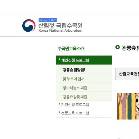
산림청 국립수목원
광릉숲 
수목원교육 소개
개인신청 프로그램
광릉숲 탐탐탐!
산림교육전문
꽃 누르미 엽서
장수하늘소 퍼즐
.
광릉요강꽃 퍼즐
기관신청 프로그램
전문교육 프로그램