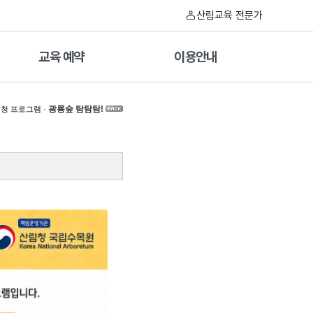
산림교육 전문가
교육 예약
이용안내
·
광릉숲 탐탐탐!
청 프로그램