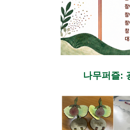
나무퍼즐: