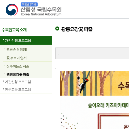
산림청 국립수목원
광릉요강꽃 퍼즐
수목원교육 소개
개인신청 프로그램
광릉숲 탐탐탐!
.
꽃 누르미 엽서
장수하늘소 퍼즐
.
광릉요강꽃 퍼즐
기관신청 프로그램
전문교육 프로그램