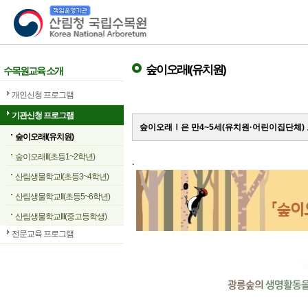
산림청 국립수목원
숲이오래I(유치원)
수목원교육 소개
개인신청 프로그램
기관신청 프로그램
숲이오래Ⅰ은 만4~5세(유치원·어린이집단체)
숲이오래I(유치원)
숲이오래II(초등1~2학년)
.
산림생물학교I(초등3~4학년)
산림생물학교II(초등5~6학년)
산림생물학교III(중고등학생)
전문교육 프로그램