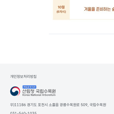
개인정보처리방침
우)11186 경기도 포천시 소흘읍 광릉수목원로 509, 국립수목원
031-540-1035