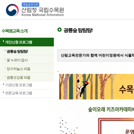
산림청 국립수목원
광릉숲 탐탐탐!
수목원교육 소개
개인신청 프로그램
광릉숲 탐탐탐!
산림교육전문가와 함께 어린이정원에서 식물채
꽃 누르미 엽서
장수하늘소 퍼즐
.
광릉요강꽃 퍼즐
기관신청 프로그램
전문교육 프로그램