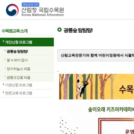
산림청 국립수목원
광릉숲 탐탐탐!
수목원교육 소개
개인신청 프로그램
광릉숲 탐탐탐!
산림교육전문가와 함께 어린이정원에서 식물채
꽃 누르미 엽서
장수하늘소 퍼즐
.
광릉요강꽃 퍼즐
기관신청 프로그램
전문교육 프로그램