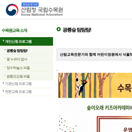
산림청 국립수목원
광릉숲 탐탐탐!
수목원교육 소개
개인신청 프로그램
광릉숲 탐탐탐!
산림교육전문가와 함께 어린이정원에서 식물채
꽃 누르미 엽서
장수하늘소 퍼즐
.
광릉요강꽃 퍼즐
기관신청 프로그램
전문교육 프로그램