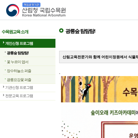
산림청 국립수목원
광릉숲 탐탐탐!
수목원교육 소개
개인신청 프로그램
광릉숲 탐탐탐!
산림교육전문가와 함께 어린이정원에서 식물채
꽃 누르미 엽서
장수하늘소 퍼즐
.
광릉요강꽃 퍼즐
기관신청 프로그램
전문교육 프로그램