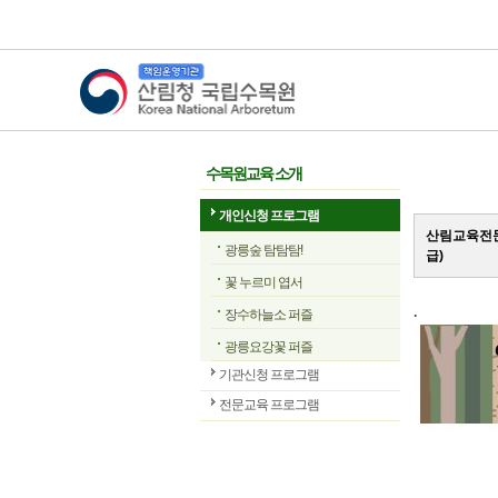
산림청 국립수목원
수목원교육 소개
개인신청 프로그램
산림교육전문
광릉숲 탐탐탐!
급)
꽃 누르미 엽서
.
장수하늘소 퍼즐
광릉요강꽃 퍼즐
기관신청 프로그램
전문교육 프로그램