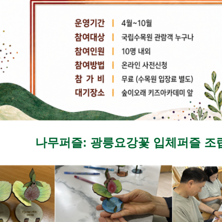
나무퍼즐: 광릉요강꽃 입체퍼즐 조