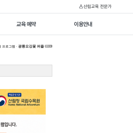
산림교육 전문가
교육 예약
이용안내
·
광릉요강꽃 퍼즐
 프로그램