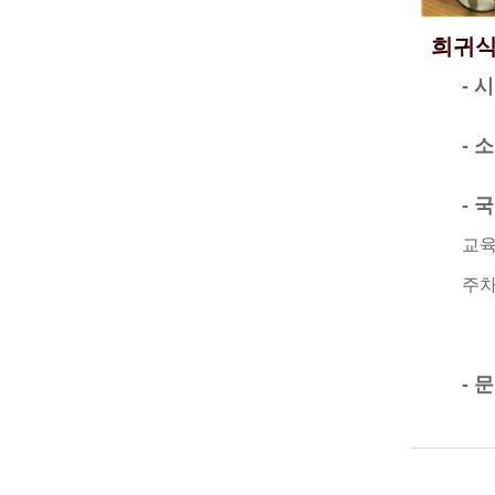
희귀식
- 
- 
- 
교육
주차
- 문