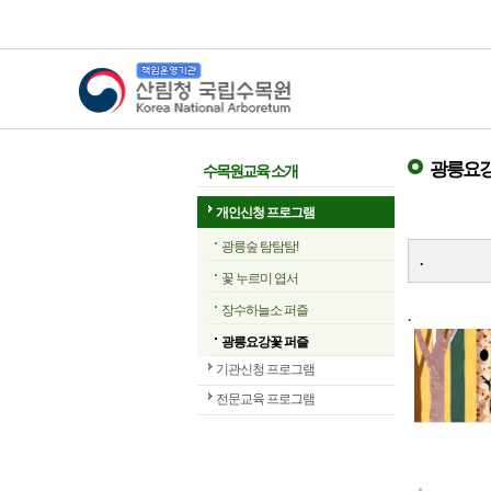
산림청 국립수목원
광릉요강
수목원교육 소개
개인신청 프로그램
광릉숲 탐탐탐!
.
꽃 누르미 엽서
장수하늘소 퍼즐
.
광릉요강꽃 퍼즐
기관신청 프로그램
전문교육 프로그램