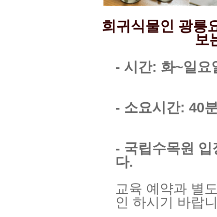
희귀식물인 광릉
보
- 시간: 화~일요
- 소요시간: 40
- 국립수목원 
다.
교육 예약과 별도
인 하시기 바랍니