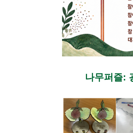
나무퍼즐: