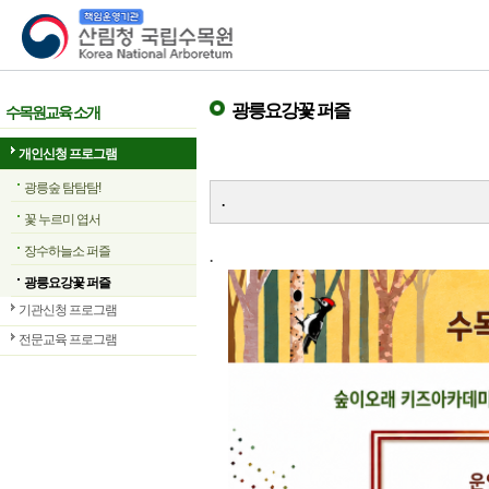
산림청 국립수목원
광릉요강꽃 퍼즐
수목원교육 소개
개인신청 프로그램
광릉숲 탐탐탐!
.
꽃 누르미 엽서
장수하늘소 퍼즐
.
광릉요강꽃 퍼즐
기관신청 프로그램
전문교육 프로그램