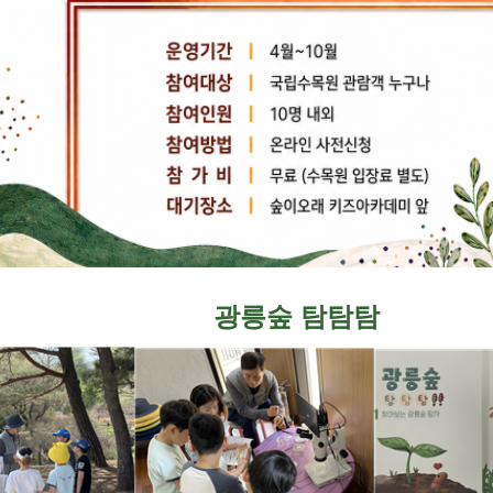
광릉숲 탐탐탐