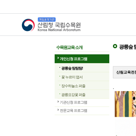
산림청 국립수목원
광릉숲 
수목원교육 소개
개인신청 프로그램
광릉숲 탐탐탐!
산림교육전문
꽃 누르미 엽서
장수하늘소 퍼즐
.
광릉요강꽃 퍼즐
기관신청 프로그램
전문교육 프로그램