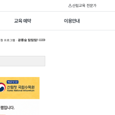
산림교육 전문가
교육 예약
이용안내
·
광릉숲 탐탐탐!
청 프로그램