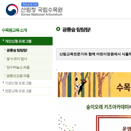
산림청 국립수목원
광릉숲 탐탐탐!
수목원교육 소개
개인신청 프로그램
광릉숲 탐탐탐!
산림교육전문가와 함께 어린이정원에서 식물채
꽃 누르미 엽서
장수하늘소 퍼즐
.
광릉요강꽃 퍼즐
기관신청 프로그램
전문교육 프로그램