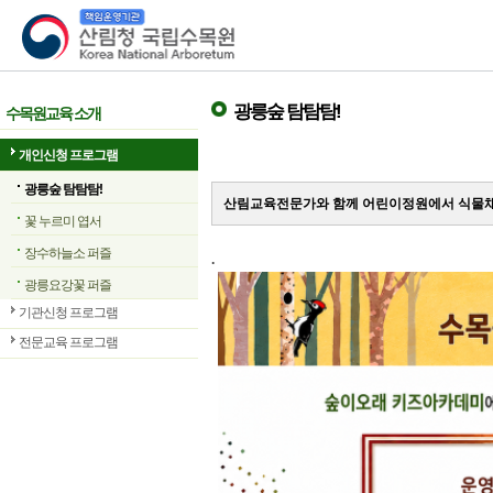
산림청 국립수목원
광릉숲 탐탐탐!
수목원교육 소개
개인신청 프로그램
광릉숲 탐탐탐!
산림교육전문가와 함께 어린이정원에서 식물채
꽃 누르미 엽서
장수하늘소 퍼즐
.
광릉요강꽃 퍼즐
기관신청 프로그램
전문교육 프로그램