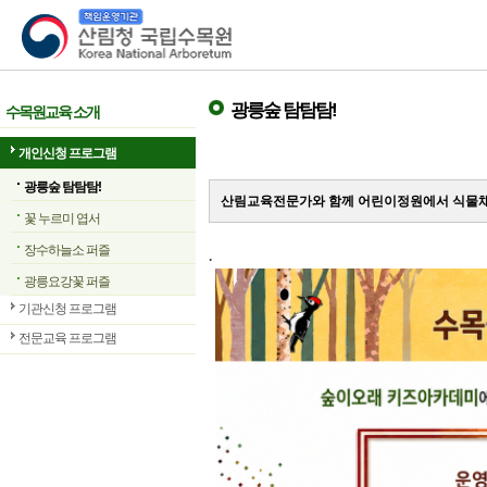
산림청 국립수목원
광릉숲 탐탐탐!
수목원교육 소개
개인신청 프로그램
광릉숲 탐탐탐!
산림교육전문가와 함께 어린이정원에서 식물채
꽃 누르미 엽서
장수하늘소 퍼즐
.
광릉요강꽃 퍼즐
기관신청 프로그램
전문교육 프로그램