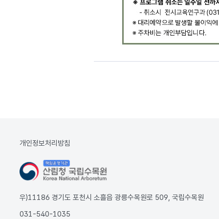
개인정보처리방침
우)11186 경기도 포천시 소흘읍 광릉수목원로 509, 국립수목원
031-540-1035