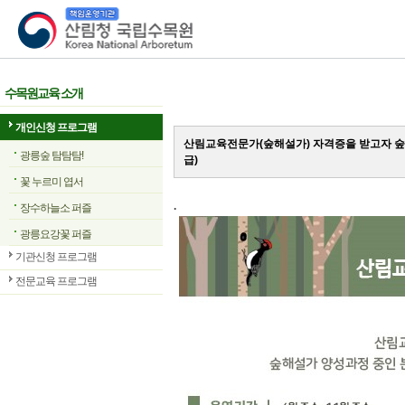
산림청 국립수목원
수목원교육 소개
개인신청 프로그램
산림교육전문가(숲해설가) 자격증을 받고자 숲
광릉숲 탐탐탐!
급)
꽃 누르미 엽서
.
장수하늘소 퍼즐
광릉요강꽃 퍼즐
기관신청 프로그램
전문교육 프로그램