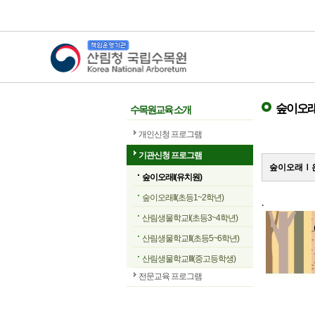
산림청 국립수목원
숲이오래
수목원교육 소개
개인신청 프로그램
기관신청 프로그램
숲이오래Ⅰ은
숲이오래I(유치원)
숲이오래II(초등1~2학년)
.
산림생물학교I(초등3~4학년)
산림생물학교II(초등5~6학년)
산림생물학교III(중고등학생)
전문교육 프로그램