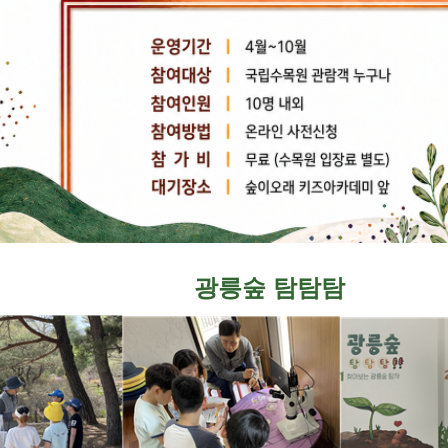
광릉숲 탐탐탐