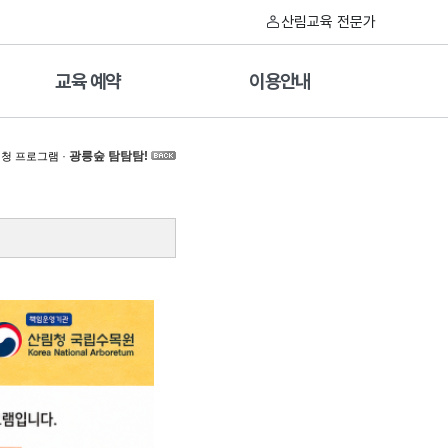
산림교육 전문가
교육 예약
이용안내
·
광릉숲 탐탐탐!
청 프로그램