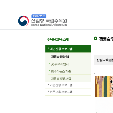
산림청 국립수목원
광릉숲 
수목원교육 소개
개인신청 프로그램
광릉숲 탐탐탐!
산림교육전문
꽃 누르미 엽서
장수하늘소 퍼즐
.
광릉요강꽃 퍼즐
기관신청 프로그램
전문교육 프로그램