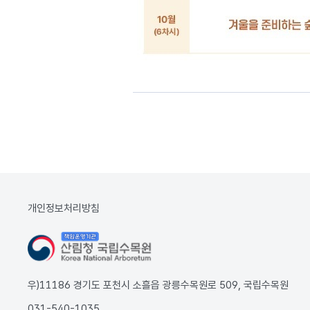
개인정보처리방침
우)11186 경기도 포천시 소흘읍 광릉수목원로 509, 국립수목원
031-540-1035