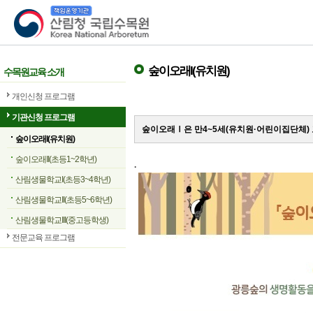
산림청 국립수목원
숲이오래I(유치원)
수목원교육 소개
개인신청 프로그램
기관신청 프로그램
숲이오래Ⅰ은 만4~5세(유치원·어린이집단체)
숲이오래I(유치원)
숲이오래II(초등1~2학년)
.
산림생물학교I(초등3~4학년)
산림생물학교II(초등5~6학년)
산림생물학교III(중고등학생)
전문교육 프로그램