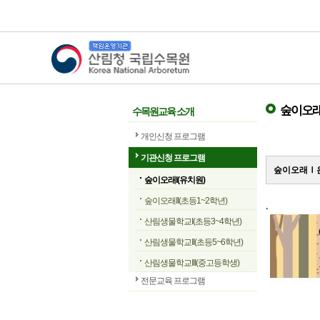
산림청 국립수목원
숲이오래
수목원교육 소개
개인신청 프로그램
기관신청 프로그램
숲이오래Ⅰ은
숲이오래I(유치원)
숲이오래II(초등1~2학년)
.
산림생물학교I(초등3~4학년)
산림생물학교II(초등5~6학년)
산림생물학교III(중고등학생)
전문교육 프로그램