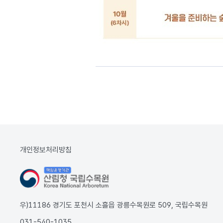
개인정보처리방침
우)11186 경기도 포천시 소흘읍 광릉수목원로 509, 국립수목원
031-540-1035