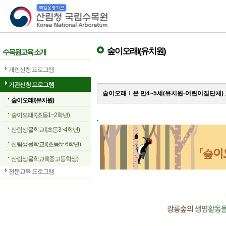
산림청 국립수목원
숲이오래I(유치원)
수목원교육 소개
개인신청 프로그램
기관신청 프로그램
숲이오래Ⅰ은 만4~5세(유치원·어린이집단체)
숲이오래I(유치원)
숲이오래II(초등1~2학년)
.
산림생물학교I(초등3~4학년)
산림생물학교II(초등5~6학년)
산림생물학교III(중고등학생)
전문교육 프로그램