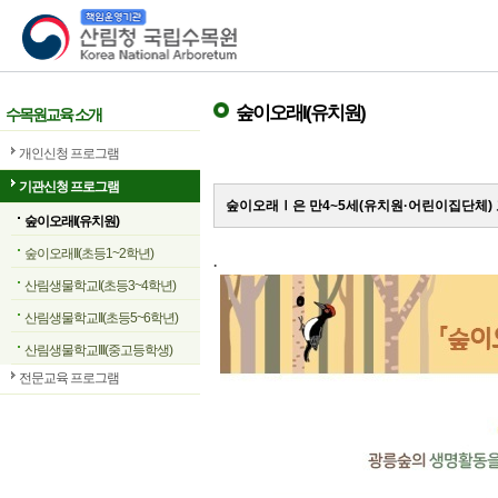
산림청 국립수목원
숲이오래I(유치원)
수목원교육 소개
개인신청 프로그램
기관신청 프로그램
숲이오래Ⅰ은 만4~5세(유치원·어린이집단체)
숲이오래I(유치원)
숲이오래II(초등1~2학년)
.
산림생물학교I(초등3~4학년)
산림생물학교II(초등5~6학년)
산림생물학교III(중고등학생)
전문교육 프로그램