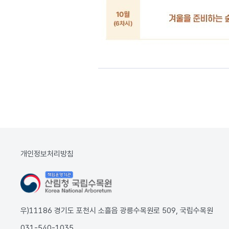
개인정보처리방침
우)11186 경기도 포천시 소흘읍 광릉수목원로 509, 국립수목원
031-540-1035