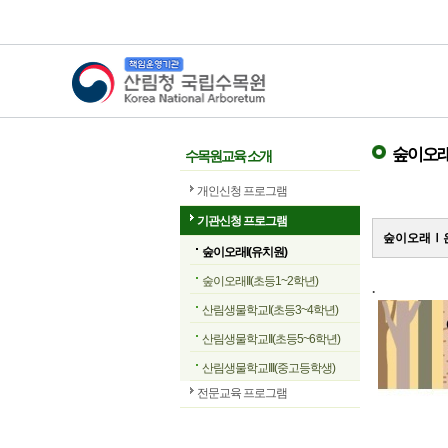
산림청 국립수목원
숲이오래
수목원교육 소개
개인신청 프로그램
기관신청 프로그램
숲이오래Ⅰ은
숲이오래I(유치원)
숲이오래II(초등1~2학년)
.
산림생물학교I(초등3~4학년)
산림생물학교II(초등5~6학년)
산림생물학교III(중고등학생)
전문교육 프로그램