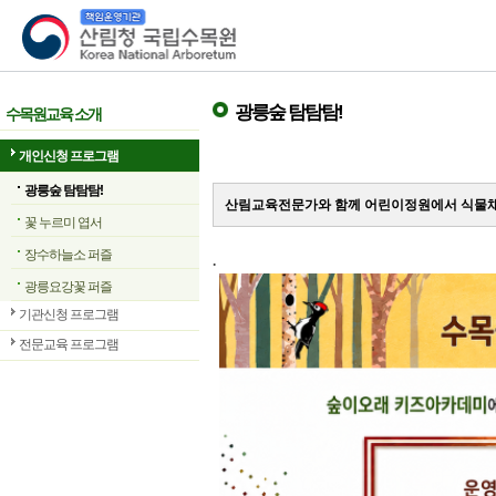
산림청 국립수목원
광릉숲 탐탐탐!
수목원교육 소개
개인신청 프로그램
광릉숲 탐탐탐!
산림교육전문가와 함께 어린이정원에서 식물채
꽃 누르미 엽서
장수하늘소 퍼즐
.
광릉요강꽃 퍼즐
기관신청 프로그램
전문교육 프로그램