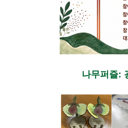
나무퍼즐: