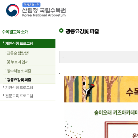
산림청 국립수목원
광릉요강꽃 퍼즐
수목원교육 소개
개인신청 프로그램
광릉숲 탐탐탐!
.
꽃 누르미 엽서
장수하늘소 퍼즐
.
광릉요강꽃 퍼즐
기관신청 프로그램
전문교육 프로그램