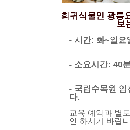
희귀식물인 광릉
보
- 시간: 화~일요
- 소요시간: 40
- 국립수목원 
다.
교육 예약과 별도
인 하시기 바랍니